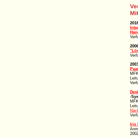
Ve
Mi
201
Inte
Han
Verf
200
"Lös
Verf
200
Paa
MFK-
Leit
Verf
Dest
-Sy
MFK-
Leit
Nach
Verf
Iris
Anme
2002