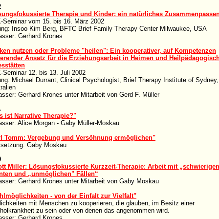
2
sungsfokussierte Therapie und Kinder: ein natürliches Zusammenpasse
Seminar vom 15. bis 16. März 2002
ung: Insoo Kim Berg, BFTC Brief Family Therapy Center Milwaukee, USA
asser: Gerhard Krones
ken nutzen oder Probleme "heilen": Ein kooperativer, auf Kompetenzen
ierender Ansatz für die Erziehungsarbeit in Heimen und Heilpädagogisc
sstätten
Seminar 12. bis 13. Juli 2002
ung: Michael Durrant, Clinical Psychologist,
Brief Therapy Institute of Sydney,
ralien
asser: Gerhard Krones unter Mitarbeit von Gerd F. Müller
1
 ist Narrative Therapie?"
asser: Alice Morgan - Gaby Müller-Moskau
rl Tomm: Vergebung und Versöhnung ermöglichen"
rsetzung: Gaby Moskau
0
tt Miller: Lösungsfokussierte Kurzzeit-Therapie: Arbeit mit „schwierige
enten und „unmöglichen" Fällen“
asser: Gerhard Krones unter Mitarbeit von Gaby Moskau
lmöglichkeiten - von der Einfalt zur Vielfalt"
ichkeiten mit Menschen zu kooperieren, die glauben, im Besitz einer
holkrankheit zu sein oder von denen das angenommen wird.
asser: Gerhard Krones