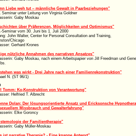
nn Liebe weh tut – männliche Gewalt in Paarbeziehungen"
Seminar unter Leitung von Virginia Goldner
asserin: Gaby Moskau
schichten über Präferenzen, Möglichkeiten und Optimismus"
Seminar vom 30. Juni bis 1. Juli 2000
ung: John Walter, Center for Personal Consultation and Training,
nston/Chicago
asser: Gerhard Krones
nige nützliche Annahmen des narrativen Ansatzes"
asserin: Gaby Moskau, nach einem Arbeitspapier von Jill Freedman und Gen
bs.
stehen was wirkt - Drei Jahre nach einer Familienrekonstruktion"
ael N. (ST 96/1)
9
rl Tomm: Ko-Konstruktion von Verantwortung"
asser: Helfried T. Albrecht
onne Dolan: Der lösungsorientierte Ansatz und Ericksonsche Hypnother
 sexuellem Missbrauch und Gewalterfahrung"
asserin: Elke Goroncy
stemologie der Familientherapie"
asserin: Gaby Müller-Moskau
 ist narrative Therapie? - Eine knappe Antwort"