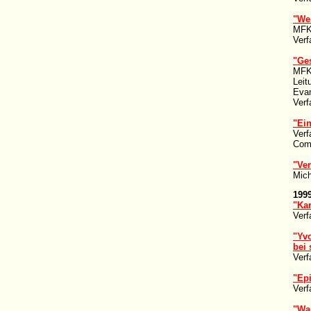
"We
MFK 
Verf
"Ge
MFK-
Leit
Eva
Verf
"Ei
Verf
Com
"Ver
Mich
199
"Ka
Verf
"Yv
bei
Verf
"Epi
Verf
"Was