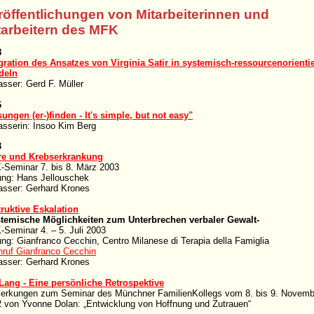
röffentlichungen von Mitarbeiterinnen und
tarbeitern des MFK
8
gration des Ansatzes von Virginia Satir in systemisch-ressourcenorienti
deln
asser: Gerd F. Müller
6
ungen (er-)finden - It's simple, but not easy"
asserin: Insoo Kim Berg
3
re und Krebserkrankung
Seminar 7. bis 8. März 2003
ung: Hans Jellouschek
asser: Gerhard Krones
ruktive Eskalation
stemische Möglichkeiten zum Unterbrechen verbaler Gewalt-
Seminar 4. – 5. Juli 2003
ung:
Gianfranco Cecchin, Centro Milanese di Terapia della Famiglia
ruf Gianfranco Cecchin
asser: Gerhard Krones
 Lang - Eine persönliche Retrospektive
rkungen zum Seminar des Münchner FamilienKollegs vom 8. bis 9. Novemb
 von Yvonne Dolan: „Entwicklung von Hoffnung und Zutrauen“