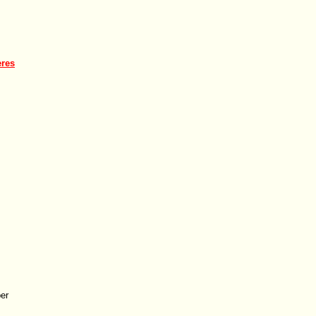
eres
er