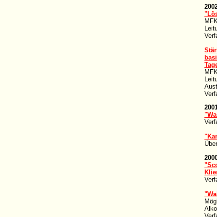
200
"Lö
MFK-
Leit
Verf
Stär
bas
Tage
MFK-
Leit
Aust
Verf
200
"Was
Verf
"Ka
Übe
200
"Sco
Kli
Verf
"Wah
Mögl
Alko
Verf