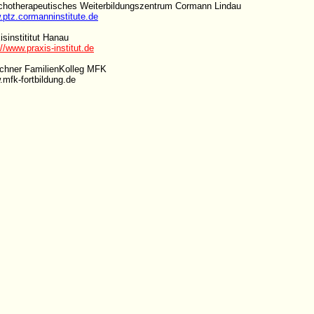
hotherapeutisches Weiterbildungszentrum Cormann Lindau
ptz.cormanninstitute.de
isinstititut Hanau
://www.praxis-institut.de
chner FamilienKolleg MFK
mfk-fortbildung.de