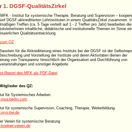
r 1. DGSF-QualitätsZirkel
MFK - Institut für systemische Therapie, Beratung und Supervision – kooperi
fünf DGSF-akkreditierten Lehrinstituten in einem QualitätsZirkel zusammen. I
lmäßigen Treffen (ca. 5 Tage verteilt auf 1 - 2 Treffen pro Jahr) bearbeiten die
itutsleiterInnen inhaltliche, didaktische und institutionelle Themen im Sinne ei
inuierlichen Qualitätsentwicklung.
o zum QZ
Baustein für die Akkreditierung eines Instituts bei der DGSF ist der Selbstrepo
Beschreibung und Vorstellung der Institute und deren Aktivitäten dienen der
erung von Transparenz hinsichtlich der Organisation und Durchführung von
veranstaltungen und sonstiger Angebote.
st-Report des MFK als PDF-Datei
Mitglieder des QZ:
itut für Systemisches Arbeiten
insa-berlin.com
itut für systemische Supervision, Coaching, Therapie, Weiterbildung
isys-bw.de
er Verein für systemische Beratung
koelner-verein.de