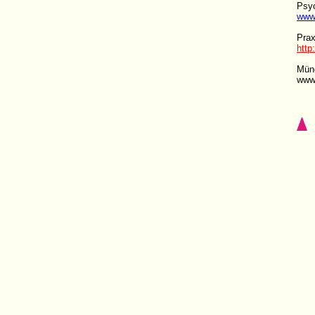
Psyc
www.
Prax
http
Mün
www.