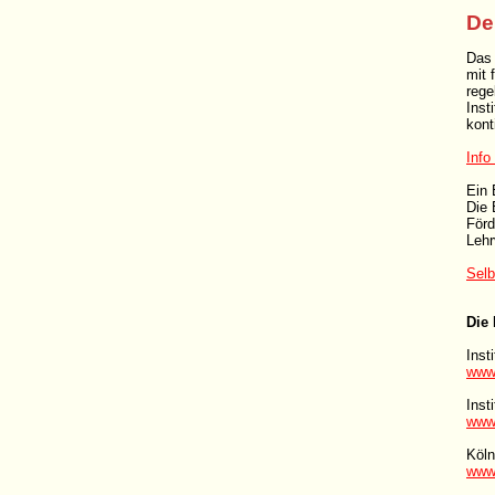
De
Das 
mit 
rege
Inst
kont
Inf
Ein 
Die 
Förd
Lehr
Selb
Die 
Inst
www.
Inst
www.
Köln
www.