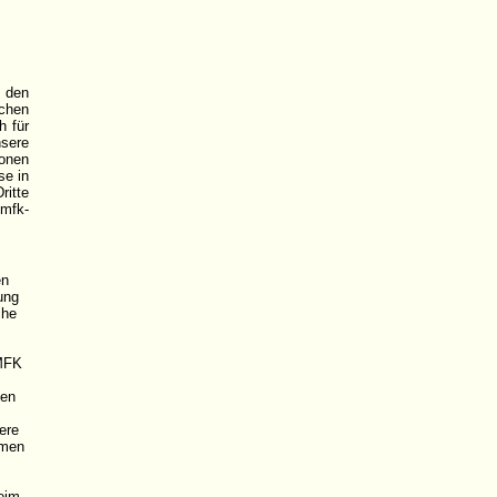
 den
ichen
h für
sere
sonen
se in
ritte
/mfk-
en
ung
che
 MFK
nen
ere
hmen
eim