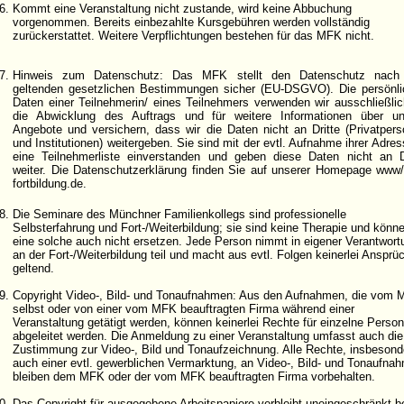
Kommt eine Veranstaltung nicht zustande, wird keine Abbuchung
vorgenommen. Bereits einbezahlte Kursgebühren werden vollständig
zurückerstattet. Weitere Verpflichtungen bestehen für das MFK nicht.
Hinweis zum Datenschutz: Das MFK stellt den Datenschutz nach
geltenden gesetzlichen Bestimmungen sicher (EU-DSGVO). Die persönl
Daten einer Teilnehmerin/ eines Teilnehmers verwenden wir ausschließlic
die Abwicklung des Auftrags und für weitere Informationen über un
Angebote und versichern, dass wir die Daten nicht an Dritte (Privatper
und Institutionen) weitergeben. Sie sind mit der evtl. Aufnahme ihrer Adres
eine Teilnehmerliste einverstanden und geben diese Daten nicht an D
weiter. Die Datenschutzerklärung finden Sie auf unserer Homepage www
fortbildung.de.
Die Seminare des Münchner Familienkollegs sind professionelle
Selbsterfahrung und Fort-/Weiterbildung; sie sind keine Therapie und könn
eine solche auch nicht ersetzen. Jede Person nimmt in eigener Verantwort
an der Fort-/Weiterbildung teil und macht aus evtl. Folgen keinerlei Ansprü
geltend.
Copyright Video-, Bild- und Tonaufnahmen: Aus den Aufnahmen, die vom
selbst oder von einer vom MFK beauftragten Firma während einer
Veranstaltung getätigt werden, können keinerlei Rechte für einzelne Perso
abgeleitet werden. Die Anmeldung zu einer Veranstaltung umfasst auch die
Zustimmung zur Video-, Bild und Tonaufzeichnung. Alle Rechte, insbesond
auch einer evtl. gewerblichen Vermarktung, an Video-, Bild- und Tonaufna
bleiben dem MFK oder der vom MFK beauftragten Firma vorbehalten.
Das Copyright für ausgegebene Arbeitspapiere verbleibt uneingeschränkt b