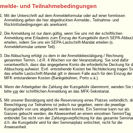
melde- und Teilnahmebedingungen
Mit der Unterschrift auf dem Anmeldeformular oder auf einer formlosen
Anmeldung gelten die hier abgedruckten Anmelde-, Teilnahme- und
Rücktrittsbedingungen als anerkannt.
Die Anmeldung ist nur dann gültig, wenn Sie uns mit der schriftlichen
Anmeldung eine Erlaubnis zum Einzug der Kursgebühr durch SEPA-Abbu
erteilen, indem Sie uns ein SEPA-Lastschrift-Mandat erteilen (s.
Anmeldeformular unterer Teil).
Die Abbuchung erfolgt zu dem in der Anmeldebestätigung / Rechnung
genannten Termin, i.d.R. 4 Wochen vor der Veranstaltung. Sie sind dafür
verantwortlich, dass das angegebene Konto die erforderliche Deckung für d
Abbuchung aufweist. Evtl. entstehende Kosten bei Nichtdeckung tragen Si
das erteilte Lastschrift-Mandat gilt in diesem Falle auch für den Einzug de
MFK entstandenen Kosten (Bankgebühren, Porto u.ä.).
Wenn der Arbeitgeber die Zahlung der Kursgebühr übernimmt, wenden Sie 
bitte
vor
der schriftlichen Anmeldung an das MFK-Sekretariat.
Mit unserer Bestätigung wird die Reservierung eines Platzes verbindlich; d
Berechtigung zur Teilnahme ist jedoch nur gegeben, wenn die jeweilige
Kursgebühr von uns abgebucht werden konnte. Ein Seminar kann nur als
Ganzes gebucht werden; die Abwesenheit an einem einzelnen Termin/Tag
entbindet Sie nicht von der Zahlungsverpflichtung für das gesamte Semina
d.h. die Kursgebühr wird für den Seminarplatz entrichtet, nicht für die
Anwesenheit.